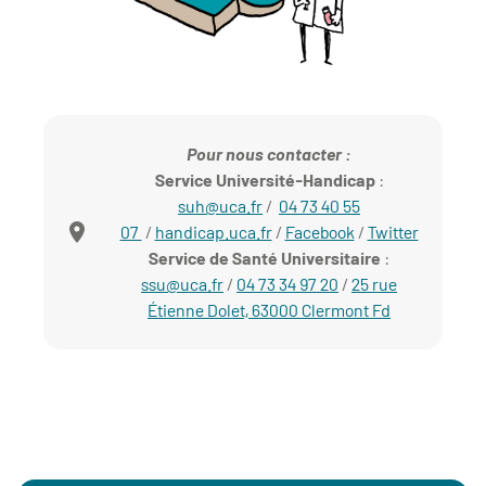
Pour nous contacter :
Service Université-Handicap
:
suh@uca.fr
/
04 73 40 55
07
/
handicap.uca.fr
/
Facebook
/
Twitter
Service de Santé Universitaire
:
ssu@uca.fr
/
04 73 34 97 20
/
25 rue
Étienne Dolet, 63000 Clermont Fd