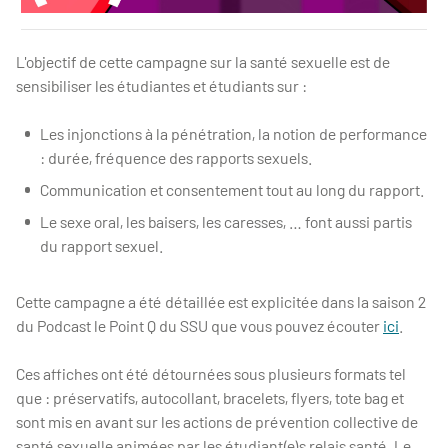
Affiche
L'objectif de cette campagne sur la santé sexuelle est de
sensibiliser les étudiantes et étudiants sur :
Les injonctions à la pénétration, la notion de performance
: durée, fréquence des rapports sexuels.
Communication et consentement tout au long du rapport.
Le sexe oral, les baisers, les caresses, … font aussi partis
du rapport sexuel.
Cette campagne a été détaillée est explicitée dans la saison 2
du Podcast le Point Q du SSU que vous pouvez écouter
ici
.
Ces affiches ont été détournées sous plusieurs formats tel
que : préservatifs, autocollant, bracelets, flyers, tote bag et
sont mis en avant sur les actions de prévention collective de
santé sexuelle animées par les étudiant(e)s relais santé. Le